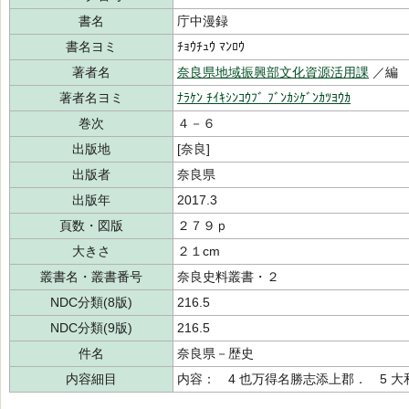
書名
庁中漫録
書名ヨミ
ﾁｮｳﾁｭｳ ﾏﾝﾛｳ
著者名
奈良県地域振興部文化資源活用課
／編
著者名ヨミ
ﾅﾗｹﾝ ﾁｲｷｼﾝｺｳﾌﾞ ﾌﾞﾝｶｼｹﾞﾝｶﾂﾖｳｶ
巻次
４－６
出版地
[奈良]
出版者
奈良県
出版年
2017.3
頁数・図版
２７９ｐ
大きさ
２１cm
叢書名・叢書番号
奈良史料叢書・２
NDC分類(8版)
216.5
NDC分類(9版)
216.5
件名
奈良県－歴史
内容細目
内容： 4 也万得名勝志添上郡． 5 