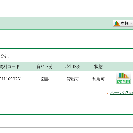
本棚へ
です。
資料コード
資料区分
帯出区分
状態
0111699261
図書
貸出可
利用可
ページの先