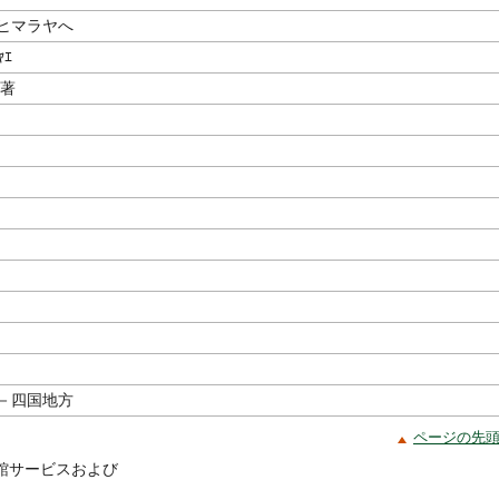
ヒマラヤへ
ﾔｴ
／著
)－四国地方
ページの先
館サービスおよび