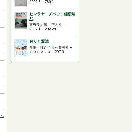
2005.8 -- 786.1
ヒマラヤ・チベット縦横無
尽
東野良／著 -- 平凡社 --
2002.1 -- 292.29
狩りと漂泊
角幡 唯介／著 -- 集英社 --
２０２２．３ -- 297.8
頭へ