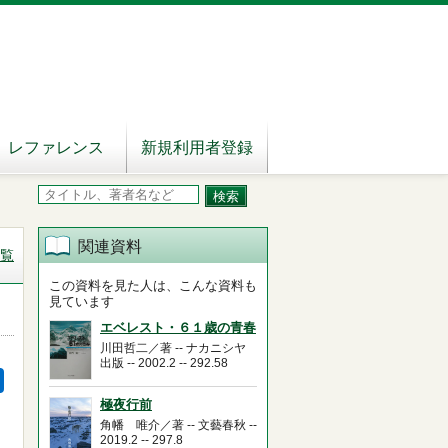
レファレンス
新規利用者登録
関連資料
覧
この資料を見た人は、こんな資料も
見ています
エベレスト・６１歳の青春
川田哲二／著 -- ナカニシヤ
出版 -- 2002.2 -- 292.58
極夜行前
角幡 唯介／著 -- 文藝春秋 --
2019.2 -- 297.8