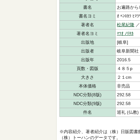
書名
お遍路から
書名ヨミ
ｵ ﾍﾝﾛｶﾗ ﾋﾏﾗ
著者名
松尾紀隆
著者名ヨミ
ﾏﾂｵ ﾉﾘﾀｶ
出版地
[岐阜]
出版者
岐阜新聞社
出版年
2016.5
頁数・図版
４８５p
大きさ
２１cm
本体価格
非売品
NDC分類(8版)
292.58
NDC分類(9版)
292.58
件名
巡礼 (仏教
※内容紹介、著者紹介は（株）日販図書
（株）トーハンのデータです。