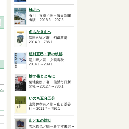
極北へ
石川 直樹／著 -- 毎日新聞
出版 -- 2018.3 -- 297.8
名もなき山へ
深田久弥／著 -- 幻戯書房 --
2014.9 -- 786.1
植村直己・夢の軌跡
湯川豊／著 -- 文藝春秋 --
2014.1 -- 289.1
槍ケ岳とともに
菊地俊朗／著 -- 信濃毎日新
聞社 -- 2012.4 -- 786.1
頭へ
いのち五分五分
山野井孝有／著 -- 山と渓谷
社 -- 2011.7 -- 786.1
山と私の対話
志水哲也／編 -- みすず書房 --