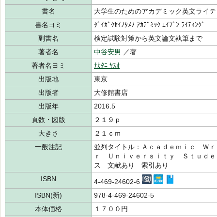
書名
大学生のためのアカデミック英文ライテ
書名ヨミ
ﾀﾞｲｶﾞｸｾｲﾉﾀﾒﾉ ｱｶﾃﾞﾐｯｸ ｴｲﾌﾞﾝ ﾗｲﾃｨﾝｸﾞ
副書名
検定試験対策から英文論文執筆まで
著者名
中谷安男
／著
著者名ヨミ
ﾅｶﾀﾆ ﾔｽｵ
出版地
東京
出版者
大修館書店
出版年
2016.5
頁数・図版
２１９ｐ
大きさ
２１ｃｍ
一般注記
並列タイトル：Ａｃａｄｅｍｉｃ Ｗｒ
ｒ Ｕｎｉｖｅｒｓｉｔｙ Ｓｔｕｄｅ
ス 文献あり 索引あり
ISBN
4-469-24602-6
ISBN(新)
978-4-469-24602-5
本体価格
１７００円