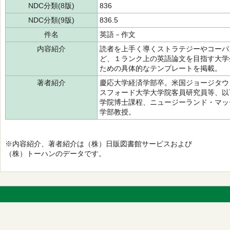
NDC分類(8版)
836
NDC分類(9版)
836.5
件名
英語－作文
内容紹介
読者を上手く導くストラテジーやコーパ
ど、１ランク上の英語論文を目指す大学
ための具体的なテンプレートを掲載。
著者紹介
慶応大学経済学部卒。米国ジョージタウ
スフォード大学大学院客員研究員等、以
学院博士課程、ニュージーランド・マッ
学部教授。
※内容紹介、著者紹介は（株）日販図書館サービスおよび
（株）トーハンのデータです。