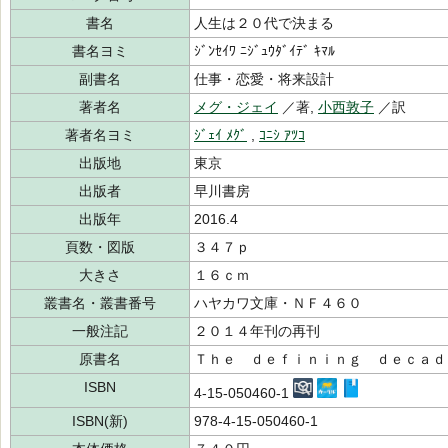
書名
人生は２０代で決まる
書名ヨミ
ｼﾞﾝｾｲﾜ ﾆｼﾞｭｳﾀﾞｲﾃﾞ ｷﾏﾙ
副書名
仕事・恋愛・将来設計
著者名
メグ・ジェイ
／著,
小西敦子
／訳
著者名ヨミ
ｼﾞｪｲ ﾒｸﾞ
,
ｺﾆｼ ｱﾂｺ
出版地
東京
出版者
早川書房
出版年
2016.4
頁数・図版
３４７ｐ
大きさ
１６ｃｍ
叢書名・叢書番号
ハヤカワ文庫・ＮＦ４６０
一般注記
２０１４年刊の再刊
原書名
Ｔｈｅ ｄｅｆｉｎｉｎｇ ｄｅｃａｄ
ISBN
4-15-050460-1
ISBN(新)
978-4-15-050460-1