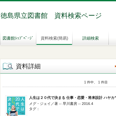
徳島県立図書館 資料検索ページ
図書館ﾄｯﾌﾟﾍﾟｰｼﾞ
資料検索(簡易)
詳細検索
資料詳細
1 件中、 1 件目
人生は２０代で決まる 仕事・恋愛・将来設計 ハヤカ
メグ・ジェイ／著 -- 早川書房 -- 2016.4
タグ