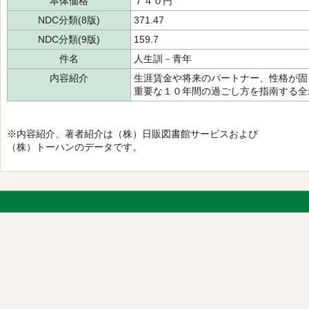
本体価格
７４０円
NDC分類(8版)
371.47
NDC分類(9版)
159.7
件名
人生訓－青年
内容紹介
生涯賃金や将来のパートナー、性格が固
重要な１０年間の過ごし方を指南する全
※内容紹介、著者紹介は（株）日販図書館サービスおよび
（株）トーハンのデータです。