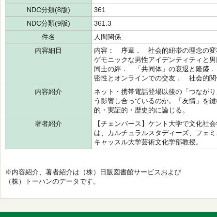
NDC分類(8版)
361
NDC分類(9版)
361.3
件名
人間関係
内容細目
内容： 序章． 社会的紐帯の理念の変
ゲモニックな男性アイデンティティと男
同士の絆． 「共同体」の衰退と隆盛．
密性とオンラインでの交友． 社会的関
内容紹介
ネット・携帯電話登場以後の「つながり
う影響し合っているのか。「友情」を鍵
的・実証的・歴史的に論じる。
著者紹介
【チェンバース】ケント大学で文化社会
は、カルチュラルスタディーズ、フェミ
キャッスル大学芸術文化学部教授。
※内容紹介、著者紹介は（株）日販図書館サービスおよび
（株）トーハンのデータです。