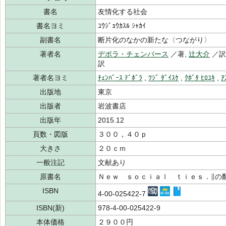
書名
友情化する社会
書名ヨミ
ﾕｳｼﾞｮｳｶｽﾙ ｼｬｶｲ
副書名
断片化のなかの新たな〈つながり〉
著者名
デボラ・チェンバース
／著,
辻大介
／訳
訳
著者名ヨミ
ﾁｪﾝﾊﾞｰｽ ﾃﾞﾎﾞﾗ
,
ﾂｼﾞ ﾀﾞｲｽｹ
,
ｸﾎﾞﾀ ﾋﾛﾕｷ
,
ｱ
出版地
東京
出版者
岩波書店
出版年
2015.12
頁数・図版
３００，４０ｐ
大きさ
２０ｃｍ
一般注記
文献あり
原書名
Ｎｅｗ ｓｏｃｉａｌ ｔｉｅｓ．∥の
ISBN
4-00-025422-7
ISBN(新)
978-4-00-025422-9
本体価格
２９００円