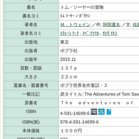
書名
トム・ソーヤーの冒険
書名ヨミ
ﾄﾑ ｿｰﾔｰ ﾉ ﾎﾞｳｹﾝ
著者名
Ｍ．トウェイン
／作,
阿部夏丸
／文,
佐
著者名ヨミ
ﾄｳｪｰﾝ ﾏｰｸ
,
ｱﾍﾞ ﾅﾂﾏﾙ
,
ｻﾄｳ ﾏｷｺ
出版地
東京
出版者
ポプラ社
出版年
2015.11
頁数・図版
１３７ｐ
大きさ
２２ｃｍ
叢書名・叢書番号
ポプラ世界名作童話・２
一般注記
原タイトル: The Adventures of Tom Saw
原書名
Ｔｈｅ ａｄｖｅｎｔｕｒｅｓ ｏｆ 
ISBN
4-591-14699-6
ISBN(新)
978-4-591-14699-6
本体価格
１０００円