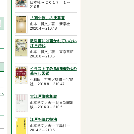
日本社 -- ２０１７．１ --
210.5
「関ケ原」の決算書
山本 博文／著 -- 新潮社 --
2020.4 -- 210.48
教科書には書かれていない
江戸時代
山本 博文／著 -- 東京書籍 --
2018.8 -- 210.5
イラストでみる戦国時代の
暮らし図鑑
小和田 哲男／監修 -- 宝島
社 -- 2018.8 -- 210.47
頭へ
大江戸御家相続
山本博文／著 -- 朝日新聞出
版 -- 2016.3 -- 210.5
江戸を読む技法
山本博文／著 -- 宝島社 --
2014.3 -- 210.5