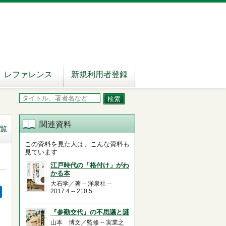
レファレンス
新規利用者登録
関連資料
覧
この資料を見た人は、こんな資料も
見ています
江戸時代の「格付け」がわ
かる本
大石学／著 -- 洋泉社 --
2017.4 -- 210.5
『参勤交代』の不思議と謎
山本 博文／監修 -- 実業之