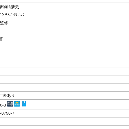
藩物語藩史
ﾟﾝ ﾓﾉｶﾞﾀﾘ ﾊﾝｼ
監修
篇
年表あり
50-3
-0750-7