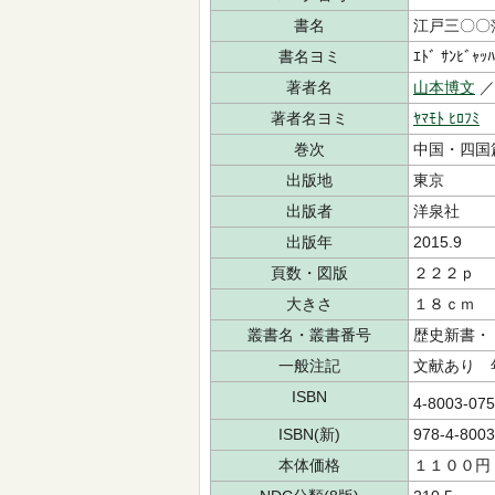
書名
江戸三〇〇
書名ヨミ
ｴﾄﾞ ｻﾝﾋﾞｬｯﾊ
著者名
山本博文
／
著者名ヨミ
ﾔﾏﾓﾄ ﾋﾛﾌﾐ
巻次
中国・四国
出版地
東京
出版者
洋泉社
出版年
2015.9
頁数・図版
２２２ｐ
大きさ
１８ｃｍ
叢書名・叢書番号
歴史新書・
一般注記
文献あり 
ISBN
4-8003-07
ISBN(新)
978-4-8003
本体価格
１１００円