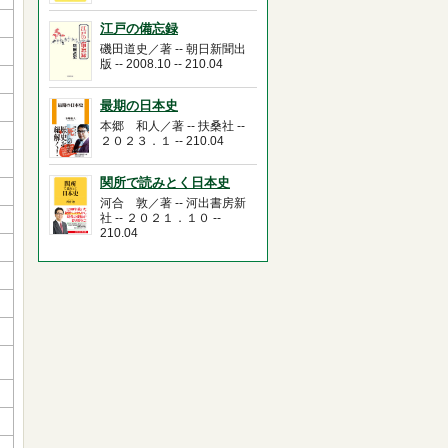
江戸の備忘録
磯田道史／著 -- 朝日新聞出
版 -- 2008.10 -- 210.04
最期の日本史
本郷 和人／著 -- 扶桑社 --
２０２３．１ -- 210.04
関所で読みとく日本史
河合 敦／著 -- 河出書房新
社 -- ２０２１．１０ --
210.04