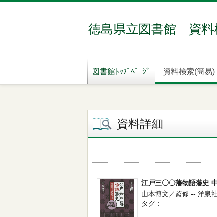
徳島県立図書館 資料
図書館ﾄｯﾌﾟﾍﾟｰｼﾞ
資料検索(簡易)
資料詳細
江戸三〇〇藩物語藩史 
山本博文／監修 -- 洋泉社 --
タグ