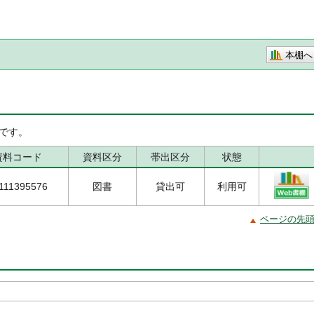
本棚へ
です。
資料コード
資料区分
帯出区分
状態
111395576
図書
貸出可
利用可
ページの先