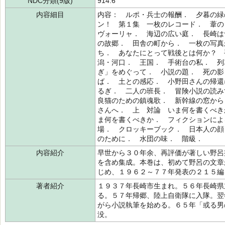
NDC分類(9版)
914.6
内容細目
内容： ルポ・兵士の報酬． 夕暮の緑
ン！ 第１集 一枚のレコード． 葦の
ヴォーリャ． 海辺の広い庭． 長崎は
の故郷． 田舎の町から． 一枚の写真
ち． あなたにとって戦後とは何か？ 
潟・河口． 王国． 手術台の私． 列
ぎ」をめぐって． 小説の題． 死の影
ば． 土との感応． 小野田さんの帰還
るぎ． 二人の班長． 冒険小説の読み
良猫のための鎮魂歌． 新幹線の窓から
さんへ． 上 対論 いま何を書くべき
ま何を書くべきか． フィクションによ
場． クロッキーブック． 日本人の顔
のために． 水団の味． 階級．
内容紹介
早世から３０年余、再評価が著しい野呂
を含め集成。本巻は、初めて野呂の文章
じめ、１９６２～７７年発表の２１５編
著者紹介
１９３７年長崎市生まれ。５６年長崎県
る。５７年帰郷、陸上自衛隊に入隊。翌
がら小説執筆を始める。６５年「或る男
没。