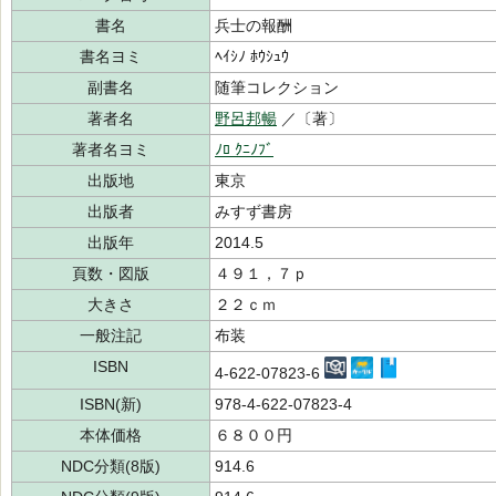
書名
兵士の報酬
書名ヨミ
ﾍｲｼﾉ ﾎｳｼｭｳ
副書名
随筆コレクション
著者名
野呂邦暢
／〔著〕
著者名ヨミ
ﾉﾛ ｸﾆﾉﾌﾞ
出版地
東京
出版者
みすず書房
出版年
2014.5
頁数・図版
４９１，７ｐ
大きさ
２２ｃｍ
一般注記
布装
ISBN
4-622-07823-6
ISBN(新)
978-4-622-07823-4
本体価格
６８００円
NDC分類(8版)
914.6