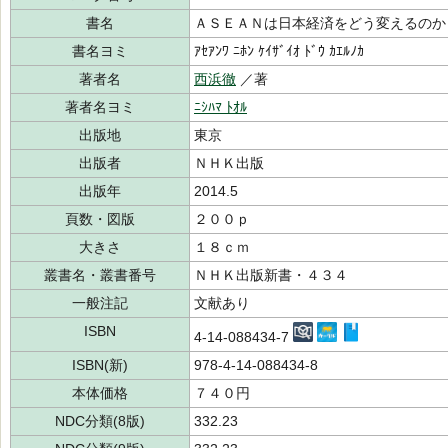
書名
ＡＳＥＡＮは日本経済をどう変えるのか
書名ヨミ
ｱｾｱﾝﾜ ﾆﾎﾝ ｹｲｻﾞｲｵ ﾄﾞｳ ｶｴﾙﾉｶ
著者名
西浜徹
／著
著者名ヨミ
ﾆｼﾊﾏ ﾄｵﾙ
出版地
東京
出版者
ＮＨＫ出版
出版年
2014.5
頁数・図版
２００ｐ
大きさ
１８ｃｍ
叢書名・叢書番号
ＮＨＫ出版新書・４３４
一般注記
文献あり
ISBN
4-14-088434-7
ISBN(新)
978-4-14-088434-8
本体価格
７４０円
NDC分類(8版)
332.23