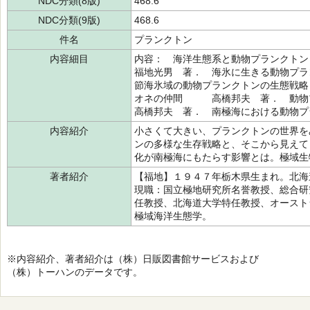
NDC分類(8版)
468.6
NDC分類(9版)
468.6
件名
プランクトン
内容細目
内容： 海洋生態系と動物プラン
福地光男 著． 海氷に生きる動物プ
節海氷域の動物プランクトンの生態戦
オネの仲間 高橋邦夫 著． 動
高橋邦夫 著． 南極海における動物
内容紹介
小さくて大きい、プランクトンの世界を
ンの多様な生存戦略と、そこから見えて
化が南極海にもたらす影響とは。極域生
著者紹介
【福地】１９４７年栃木県生まれ。北海
現職：国立極地研究所名誉教授、総合研
任教授、北海道大学特任教授、オースト
極域海洋生態学。
※内容紹介、著者紹介は（株）日販図書館サービスおよび
（株）トーハンのデータです。