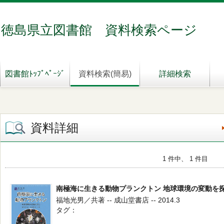
徳島県立図書館 資料検索ページ
図書館ﾄｯﾌﾟﾍﾟｰｼﾞ
資料検索(簡易)
詳細検索
資料詳細
1 件中、 1 件目
南極海に生きる動物プランクトン 地球環境の変動を
福地光男／共著 -- 成山堂書店 -- 2014.3
タグ