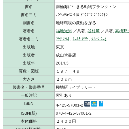
書名
南極海に生きる動物プランクトン
書名ヨミ
ﾅﾝｷｮｸｶｲﾆ ｲｷﾙ ﾄﾞｳﾌﾞﾂ ﾌﾟﾗﾝｸﾄﾝ
副書名
地球環境の変動を探る
著者名
福地光男
／共著,
谷村篤
／共著,
高橋邦
著者名ヨミ
ﾌｸﾁ ﾐﾂｵ
,
ﾀﾆﾑﾗ ｱﾂｼ
,
ﾀｶﾊｼ ｸﾆｵ
出版地
東京
出版者
成山堂書店
出版年
2014.3
頁数・図版
１９７，４ｐ
大きさ
２０ｃｍ
叢書名・叢書番号
極地研ライブラリー・
一般注記
索引あり
ISBN
4-425-57081-2
ISBN(新)
978-4-425-57081-2
本体価格
２４００円