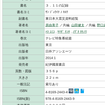
書名
３．１１の記録
書名ヨミ
ｻﾝ ｼﾞｭｳｲﾁ ﾉ ｷﾛｸ
副書名
東日本大震災資料総覧
著者名
原由美子
／共編,
山田健太
／共編,
野口
著者名ヨミ
ﾊﾗ ﾕﾐｺ
,
ﾔﾏﾀﾞ ｹﾝﾀ
,
ﾉｸﾞﾁ ﾀｹﾉﾘ
巻次
テレビ特集番組篇
出版地
東京
出版者
日外アソシエーツ
出版年
2014.1
発売者
紀伊國屋書店
頁数・図版
３５６ｐ
大きさ
２２ｃｍ
一般注記
索引あり
ISBN
4-8169-2443-4
ISBN(新)
978-4-8169-2443-9