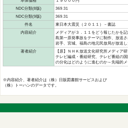
本体価格
１９０００円
NDC分類(8版)
369.31
NDC分類(9版)
369.31
件名
東日本大震災（２０１１）－書誌
内容紹介
メディアが３．１１をどう報じたかを記
島第一原発事故をテーマに制作、放送さ
岩手、宮城、福島の地元民放局が放送し
著者紹介
【原】ＮＨＫ放送文化研究所メディア研
テレビ編成・番組研究、テレビ番組の国
の分化はどのように進むのか～先端的メ
※内容紹介、著者紹介は（株）日販図書館サービスおよび
（株）トーハンのデータです。