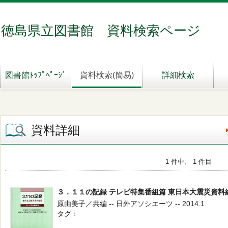
徳島県立図書館 資料検索ページ
図書館ﾄｯﾌﾟﾍﾟｰｼﾞ
資料検索(簡易)
詳細検索
資料詳細
1 件中、 1 件目
３．１１の記録 テレビ特集番組篇 東日本大震災資料
原由美子／共編 -- 日外アソシエーツ -- 2014.1
タグ