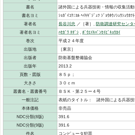
書名
諸外国による兵器技術・情報の収集活動
書名ヨミ
ｼｮｶﾞｲｺｸﾆﾖﾙ ﾍｲｷｷﾞｼﾞｭﾂ ｼﾞｮｳﾎｳﾉｼｭｳｼｭｳｶﾂ
著者名
長谷川忠
／［著］,
防衛調達研究センタ
著者名ヨミ
ﾊｾｶﾞﾜ ﾀﾀﾞｼ
,
ﾎﾞｳｴｲｷﾊﾞﾝｾｲﾋﾞｷｮｳｶｲ
巻次
平成２４年度
出版地
［東京］
出版者
防衛基盤整備協会
出版年
2013.2
頁数・図版
８５ｐ；
大きさ
３０ｃｍ
叢書名・叢書番号
ＢＳＫ・第２５ー４号
一般注記
表紙のタイトル： 諸外国による兵器技
本体価格
非売品
NDC分類(8版)
391.6
NDC分類(9版)
391.6
件名
コンピュータ犯罪