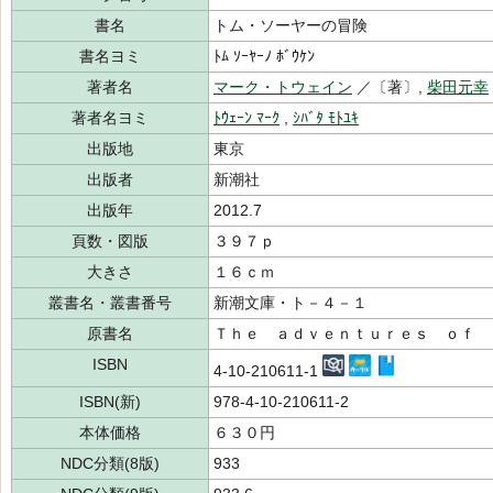
書名
トム・ソーヤーの冒険
書名ヨミ
ﾄﾑ ｿｰﾔｰﾉ ﾎﾞｳｹﾝ
著者名
マーク・トウェイン
／〔著〕,
柴田元幸
著者名ヨミ
ﾄｳｪｰﾝ ﾏｰｸ
,
ｼﾊﾞﾀ ﾓﾄﾕｷ
出版地
東京
出版者
新潮社
出版年
2012.7
頁数・図版
３９７ｐ
大きさ
１６ｃｍ
叢書名・叢書番号
新潮文庫・ト－４－１
原書名
Ｔｈｅ ａｄｖｅｎｔｕｒｅｓ ｏｆ 
ISBN
4-10-210611-1
ISBN(新)
978-4-10-210611-2
本体価格
６３０円
NDC分類(8版)
933