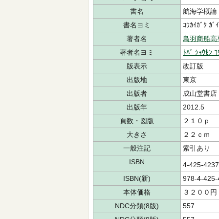
書名
航海学概論
書名ヨミ
ｺｳｶｲｶﾞｸ ｶﾞ
著者名
鳥羽商船高
著者名ヨミ
ﾄﾊﾞ ｼｮｳｾﾝ ｺ
版表示
改訂版
出版地
東京
出版者
成山堂書店
出版年
2012.5
頁数・図版
２１０ｐ
大きさ
２２ｃｍ
一般注記
索引あり
ISBN
4-425-423
ISBN(新)
978-4-425-
本体価格
３２００円
NDC分類(8版)
557