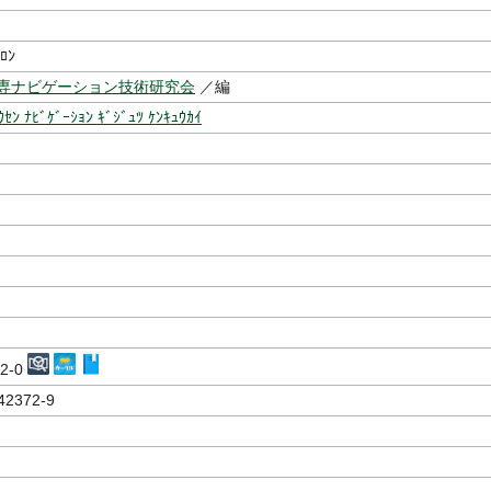
ｲﾛﾝ
専ナビゲーション技術研究会
／編
ｳｾﾝ ﾅﾋﾞｹﾞｰｼｮﾝ ｷﾞｼﾞｭﾂ ｹﾝｷｭｳｶｲ
72-0
42372-9