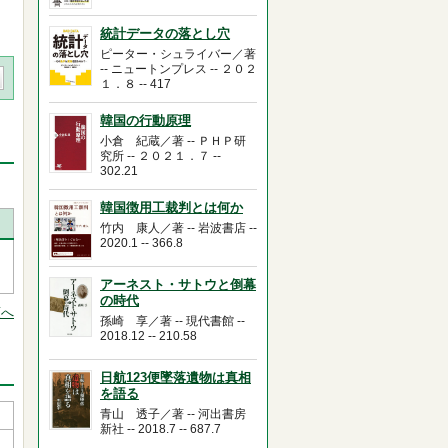
統計データの落とし穴
ピーター・シュライバー／著
-- ニュートンプレス -- ２０２
１．８ -- 417
韓国の行動原理
小倉 紀蔵／著 -- ＰＨＰ研
究所 -- ２０２１．７ --
302.21
韓国徴用工裁判とは何か
竹内 康人／著 -- 岩波書店 --
2020.1 -- 366.8
アーネスト・サトウと倒幕
の時代
頭へ
孫崎 享／著 -- 現代書館 --
2018.12 -- 210.58
日航123便墜落遺物は真相
を語る
青山 透子／著 -- 河出書房
新社 -- 2018.7 -- 687.7