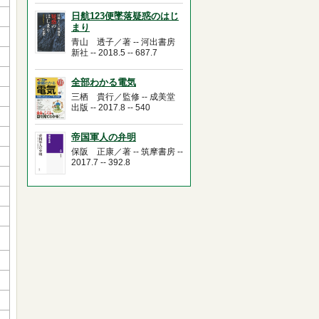
日航123便墜落疑惑のはじ
まり
青山 透子／著 -- 河出書房
新社 -- 2018.5 -- 687.7
全部わかる電気
三栖 貴行／監修 -- 成美堂
出版 -- 2017.8 -- 540
帝国軍人の弁明
保阪 正康／著 -- 筑摩書房 --
2017.7 -- 392.8