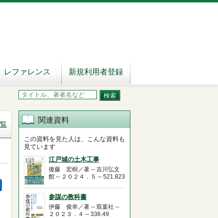
レファレンス
新規利用者登録
関連資料
覧
この資料を見た人は、こんな資料も
見ています
江戸城の土木工事
後藤 宏樹／著 -- 吉川弘文
館 -- ２０２４．５ -- 521.823
参謀の教科書
伊藤 俊幸／著 -- 双葉社 --
２０２３．４ -- 336.49