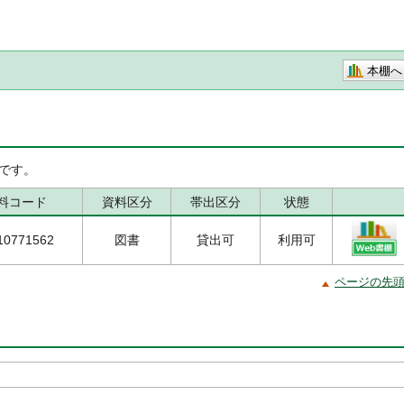
本棚へ
です。
料コード
資料区分
帯出区分
状態
10771562
図書
貸出可
利用可
ページの先