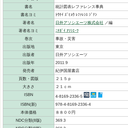
書名
統計図表レファレンス事典
書名ヨミ
ﾄｳｹｲ ｽﾞﾋｮｳ ﾚﾌｧﾚﾝｽ ｼﾞﾃﾝ
著者名
日外アソシエーツ株式会社
／編
著者名ヨミ
ﾆﾁｶﾞｲ ｱｿｼｴｰﾂ
巻次
事故・災害
出版地
東京
出版者
日外アソシエーツ
出版年
2011.9
発売者
紀伊国屋書店
頁数・図版
２１５ｐ
大きさ
２１ｃｍ
ISBN
4-8169-2336-5
ISBN(新)
978-4-8169-2336-4
本体価格
８８００円
NDC分類(8版)
369.3