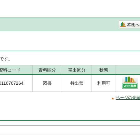
本棚へ
です。
資料コード
資料区分
帯出区分
状態
0110707264
図書
持出禁
利用可
ページの先