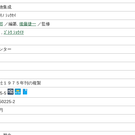
物集成
ﾓﾉ ｼｭｳｾｲ
郎
／編纂,
後藤捷一
／監修
,
ｺﾞﾄｳ ｼｮｳｲﾁ
ンター
社１９７５年刊の複製
25-5
50225-2
円