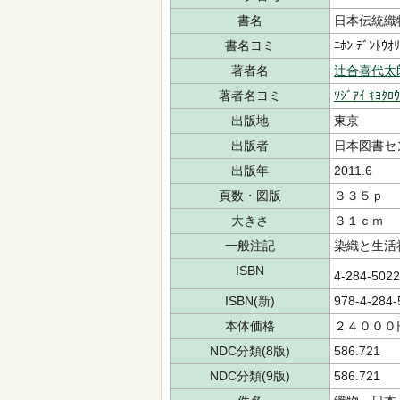
書名
日本伝統織
書名ヨミ
ﾆﾎﾝ ﾃﾞﾝﾄｳｵﾘ
著者名
辻合喜代太
著者名ヨミ
ﾂｼﾞｱｲ ｷﾖﾀﾛｳ
出版地
東京
出版者
日本図書セ
出版年
2011.6
頁数・図版
３３５ｐ
大きさ
３１ｃｍ
一般注記
染織と生活
ISBN
4-284-502
ISBN(新)
978-4-284-
本体価格
２４０００
NDC分類(8版)
586.721
NDC分類(9版)
586.721