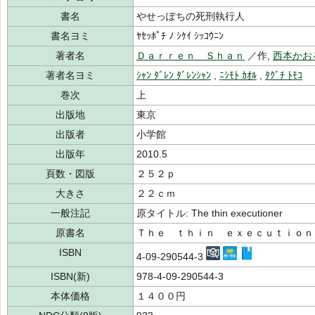
書名
やせっぽちの死刑執行人
書名ヨミ
ﾔｾｯﾎﾟﾁ ﾉ ｼｹｲ ｼｯｺｳﾆﾝ
著者名
Ｄａｒｒｅｎ Ｓｈａｎ
／作,
西本かお
著者名ヨミ
ｼｬﾝ ﾀﾞﾚﾝ ﾀﾞﾚﾝｼｬﾝ
,
ﾆｼﾓﾄ ｶｵﾙ
,
ﾀｸﾞﾁ ﾄﾓｺ
巻次
上
出版地
東京
出版者
小学館
出版年
2010.5
頁数・図版
２５２ｐ
大きさ
２２ｃｍ
一般注記
原タイトル: The thin executioner
原書名
Ｔｈｅ ｔｈｉｎ ｅｘｅｃｕｔｉｏｎ
ISBN
4-09-290544-3
ISBN(新)
978-4-09-290544-3
本体価格
１４００円