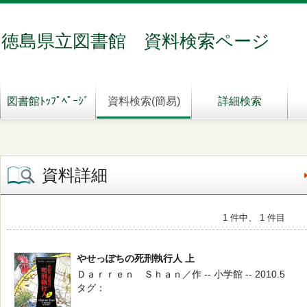
徳島県立図書館 資料検索ページ
図書館ﾄｯﾌﾟﾍﾟｰｼﾞ
資料検索(簡易)
詳細検索
資料詳細
1 件中、 1 件目
やせっぽちの死刑執行人 上
Ｄａｒｒｅｎ Ｓｈａｎ／作 -- 小学館 -- 2010.5
タグ