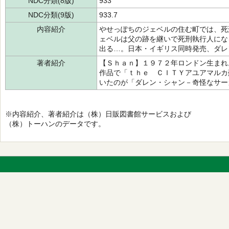
NDC分類(8版)
933
NDC分類(9版)
933.7
内容紹介
やせっぽちのジェベルの住む町では、死
ェベルは父の跡を継いで死刑執行人にな
出る…。日本・イギリス同時発売、ダレ
著者紹介
【Ｓｈａｎ】１９７２年ロンドン生まれ
作品で「ｔｈｅ ＣＩＴＹアユアマルカ
いたのが「ダレン・シャン－奇怪なサー
※内容紹介、著者紹介は（株）日販図書館サービスおよび
（株）トーハンのデータです。