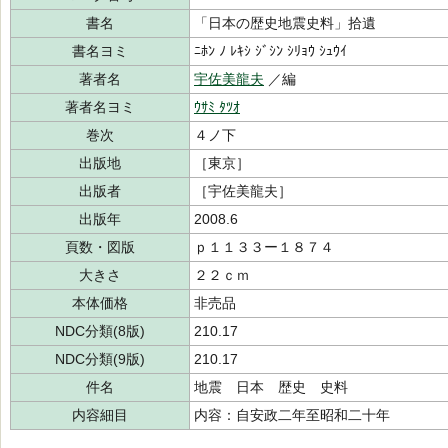
書名
「日本の歴史地震史料」拾遺
書名ヨミ
ﾆﾎﾝ ﾉ ﾚｷｼ ｼﾞｼﾝ ｼﾘｮｳ ｼｭｳｲ
著者名
宇佐美龍夫
／編
著者名ヨミ
ｳｻﾐ ﾀﾂｵ
巻次
４ノ下
出版地
［東京］
出版者
［宇佐美龍夫］
出版年
2008.6
頁数・図版
ｐ１１３３ー１８７４
大きさ
２２ｃｍ
本体価格
非売品
NDC分類(8版)
210.17
NDC分類(9版)
210.17
件名
地震 日本 歴史 史料
内容細目
内容：自安政二年至昭和二十年