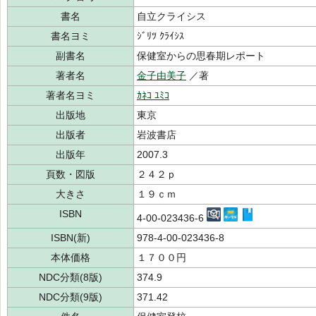
書名
自立クライシス
書名ヨミ
ｼﾞﾘﾂ ｸﾗｲｼｽ
副書名
保健室からの思春期レポート
著者名
金子由美子
／著
著者名ヨミ
ｶﾈｺ ﾕﾐｺ
出版地
東京
出版者
岩波書店
出版年
2007.3
頁数・図版
２４２ｐ
大きさ
１９ｃｍ
ISBN
4-00-023436-6
ISBN(新)
978-4-00-023436-8
本体価格
１７００円
NDC分類(8版)
374.9
NDC分類(9版)
371.42