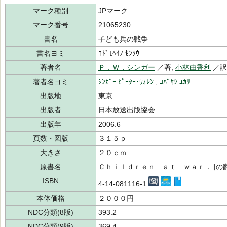
マーク種別
JPマーク
マーク番号
21065230
書名
子ども兵の戦争
書名ヨミ
ｺﾄﾞﾓﾍｲﾉ ｾﾝｿｳ
著者名
Ｐ．Ｗ．シンガー
／著,
小林由香利
／
著者名ヨミ
ｼﾝｶﾞｰ ﾋﾟｰﾀｰ･ｳｫﾚﾝ
,
ｺﾊﾞﾔｼ ﾕｶﾘ
出版地
東京
出版者
日本放送出版協会
出版年
2006.6
頁数・図版
３１５ｐ
大きさ
２０ｃｍ
原書名
Ｃｈｉｌｄｒｅｎ ａｔ ｗａｒ．∥の
ISBN
4-14-081116-1
本体価格
２０００円
NDC分類(8版)
393.2
NDC分類(9版)
369.4