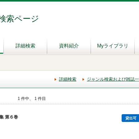
検索ページ
詳細検索
資料紹介
Myライブラリ
詳細検索
ジャンル検索および雑誌一
1 件中、 1 件目
集 第６巻
貸出可