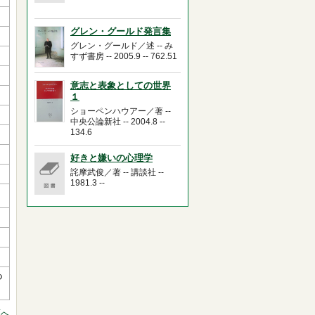
グレン・グールド発言集
グレン・グールド／述 -- み
すず書房 -- 2005.9 -- 762.51
意志と表象としての世界
１
ショーペンハウアー／著 --
中央公論新社 -- 2004.8 --
134.6
好きと嫌いの心理学
詫摩武俊／著 -- 講談社 --
1981.3 --
つ
頭へ