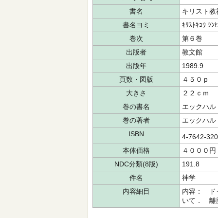
書名
キリスト教
書名ヨミ
ｷﾘｽﾄｷｮｳ ｼﾝ
巻次
第６巻
出版者
教文館
出版年
1989.9
頁数・図版
４５０ｐ
大きさ
２２ｃｍ
巻の書名
エックハル
巻の著者
エックハル
ISBN
4-7642-32
本体価格
４０００円
NDC分類(8版)
191.8
件名
神学
内容細目
内容： ド
いて． 離