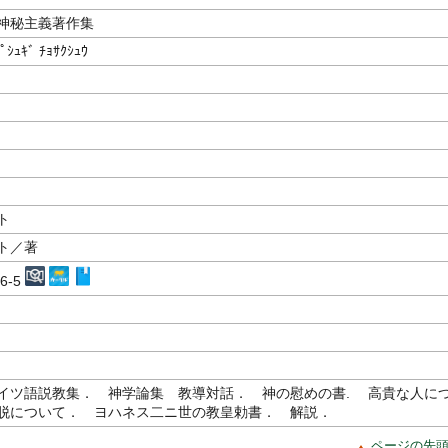
神秘主義著作集
ﾋﾟｼｭｷﾞ ﾁｮｻｸｼｭｳ
ト
ト／著
06-5
イツ語説教集． 神学論集 教導対話． 神の慰めの書. 高貴な人に
脱について． ヨハネス二ニ世の教皇勅書． 解説．
ページの先