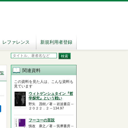
レファレンス
新規利用者登録
関連資料
覧
この資料を見た人は、こんな資料も
見ています
ウィトゲンシュタイン『哲
学探究』という戦い
野矢 茂樹／著 -- 岩波書店 --
２０２２．２ -- 134.97
フーコーの言説
慎改 康之／著 -- 筑摩書房 --