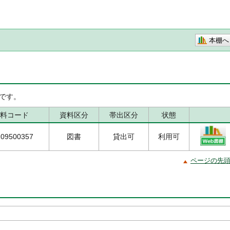
本棚へ
です。
料コード
資料区分
帯出区分
状態
109500357
図書
貸出可
利用可
ページの先