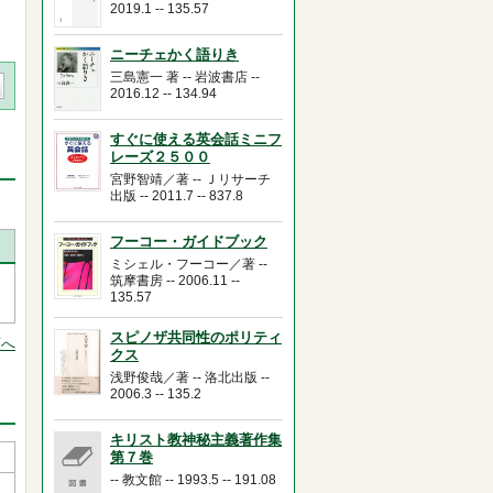
2019.1 -- 135.57
ニーチェかく語りき
三島憲一 著 -- 岩波書店 --
2016.12 -- 134.94
すぐに使える英会話ミニフ
レーズ２５００
宮野智靖／著 -- Ｊリサーチ
出版 -- 2011.7 -- 837.8
フーコー・ガイドブック
ミシェル・フーコー／著 --
筑摩書房 -- 2006.11 --
135.57
スピノザ共同性のポリティ
頭へ
クス
浅野俊哉／著 -- 洛北出版 --
2006.3 -- 135.2
キリスト教神秘主義著作集
第７巻
-- 教文館 -- 1993.5 -- 191.08