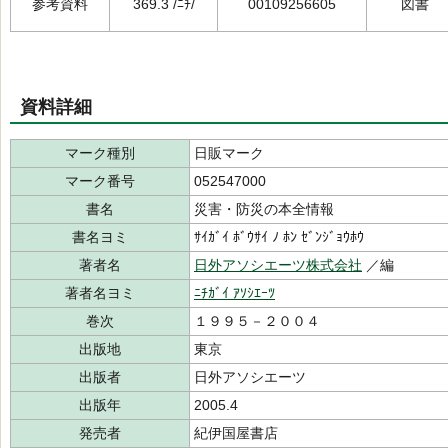
参考資料
369.3 /ﾆﾁ/
00109256605
図書
資料詳細
マーク種別
日販マーク
マーク番号
052547000
書名
災害・防災の本全情報
書名ヨミ
ｻｲｶﾞｲ ﾎﾞｳｻｲ ﾉ ﾎﾝ ｾﾞﾝｼﾞｮｳﾎｳ
著者名
日外アソシエーツ株式会社
／編
著者名ヨミ
ﾆﾁｶﾞｲ ｱｿｼｴｰﾂ
巻次
１９９５－２００４
出版地
東京
出版者
日外アソシエーツ
出版年
2005.4
発売者
紀伊国屋書店