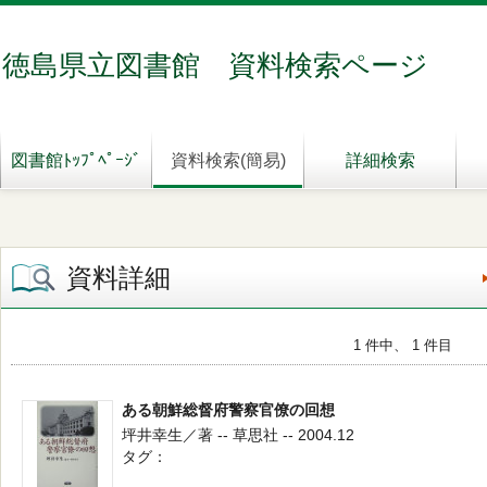
徳島県立図書館 資料検索ページ
図書館ﾄｯﾌﾟﾍﾟｰｼﾞ
資料検索(簡易)
詳細検索
資料詳細
1 件中、 1 件目
ある朝鮮総督府警察官僚の回想
坪井幸生／著 -- 草思社 -- 2004.12
タグ