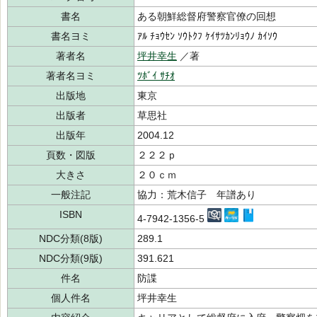
書名
ある朝鮮総督府警察官僚の回想
書名ヨミ
ｱﾙ ﾁｮｳｾﾝ ｿｳﾄｸﾌ ｹｲｻﾂｶﾝﾘｮｳﾉ ｶｲｿｳ
著者名
坪井幸生
／著
著者名ヨミ
ﾂﾎﾞｲ ｻﾁｵ
出版地
東京
出版者
草思社
出版年
2004.12
頁数・図版
２２２ｐ
大きさ
２０ｃｍ
一般注記
協力：荒木信子 年譜あり
ISBN
4-7942-1356-5
NDC分類(8版)
289.1
NDC分類(9版)
391.621
件名
防諜
個人件名
坪井幸生