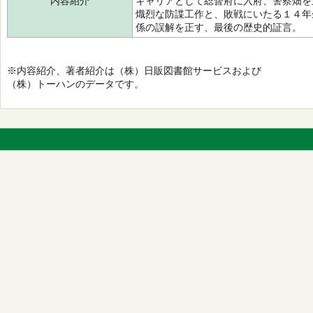
内容紹介
キャリアとして総督府に入府、警察畑を
熾烈な防諜工作と、敗戦にいたる１４年
係の誤解を正す、最後の歴史的証言。
※内容紹介、著者紹介は（株）日販図書館サービスおよび
（株）トーハンのデータです。