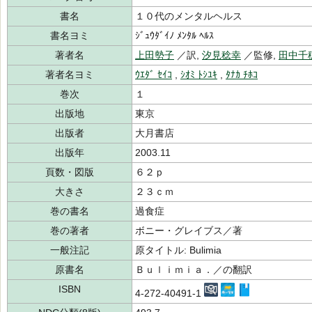
書名
１０代のメンタルヘルス
書名ヨミ
ｼﾞｭｳﾀﾞｲﾉ ﾒﾝﾀﾙ ﾍﾙｽ
著者名
上田勢子
／訳,
汐見稔幸
／監修,
田中千
著者名ヨミ
ｳｴﾀﾞ ｾｲｺ
,
ｼｵﾐ ﾄｼﾕｷ
,
ﾀﾅｶ ﾁﾎｺ
巻次
１
出版地
東京
出版者
大月書店
出版年
2003.11
頁数・図版
６２ｐ
大きさ
２３ｃｍ
巻の書名
過食症
巻の著者
ボニー・グレイブス／著
一般注記
原タイトル: Bulimia
原書名
Ｂｕｌｉｍｉａ．／の翻訳
ISBN
4-272-40491-1