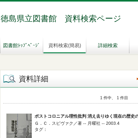
徳島県立図書館 資料検索ページ
図書館ﾄｯﾌﾟﾍﾟｰｼﾞ
資料検索(簡易)
詳細検索
資料詳細
1 件中、 1 件目
ポストコロニアル理性批判 消え去りゆく現在の歴史
Ｇ．Ｃ．スピヴァク／著 -- 月曜社 -- 2003.4
タグ