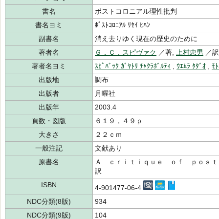
書名
ポストコロニアル理性批判
書名ヨミ
ﾎﾟｽﾄｺﾛﾆｱﾙ ﾘｾｲ ﾋﾊﾝ
副書名
消え去りゆく現在の歴史のために
著者名
Ｇ．Ｃ．スピヴァク
／著,
上村忠男
／訳
著者名ヨミ
ｽﾋﾟﾊﾞｯｸ ｶﾞﾔﾄﾘ ﾁｬｸﾗﾎﾞﾙﾃｨ
,
ｳｴﾑﾗ ﾀﾀﾞｵ
,
ﾓﾄ
出版地
調布
出版者
月曜社
出版年
2003.4
頁数・図版
６１９，４９ｐ
大きさ
２２ｃｍ
一般注記
文献あり
原書名
Ａ ｃｒｉｔｉｑｕｅ ｏｆ ｐｏｓｔ
訳
ISBN
4-901477-06-4
NDC分類(8版)
934
NDC分類(9版)
104