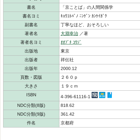
書名
「京ことば」の人間関係学
書名ヨミ
ｷｮｳｺﾄﾊﾞﾉ ﾆﾝｹﾞﾝ ｶﾝｹｲｶﾞｸ
副書名
丁寧なほど、おそろしい
著者名
大淵幸治
／著
著者名ヨミ
ｵｵﾌﾞﾁ ｺｳｼﾞ
出版地
東京
出版者
祥伝社
出版年
2000.12
頁数・図版
２６０ｐ
大きさ
１９ｃｍ
ISBN
4-396-61116-1
NDC分類(8版)
818.62
NDC分類(9版)
361.42
件名
京都府