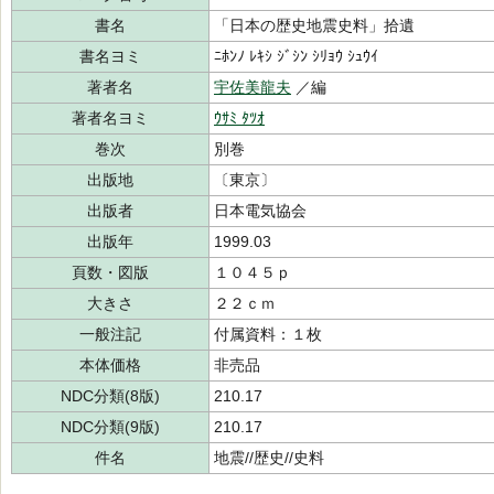
書名
「日本の歴史地震史料」拾遺
書名ヨミ
ﾆﾎﾝﾉ ﾚｷｼ ｼﾞｼﾝ ｼﾘｮｳ ｼｭｳｲ
著者名
宇佐美龍夫
／編
著者名ヨミ
ｳｻﾐ ﾀﾂｵ
巻次
別巻
出版地
〔東京〕
出版者
日本電気協会
出版年
1999.03
頁数・図版
１０４５ｐ
大きさ
２２ｃｍ
一般注記
付属資料：１枚
本体価格
非売品
NDC分類(8版)
210.17
NDC分類(9版)
210.17
件名
地震//歴史//史料