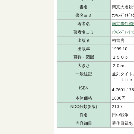
書名
南京大虐殺
書名ヨミ
ﾅﾝｷﾝﾀﾞｲｷﾞｬ
著者名
南京事件調
著者名ヨミ
ﾅﾝｷﾝｼﾞｹﾝﾁｮ
出版者
柏書房
出版年
1999.10
頁数・図版
２５０ｐ
大きさ
２０㎝
一般注記
並列タイト
ｆ ｔｈｅ
ISBN
4-7601-17
本体価格
1600円
NDC分類(8版)
210.7
件名
日中戦争
内容細目
著作目録あ