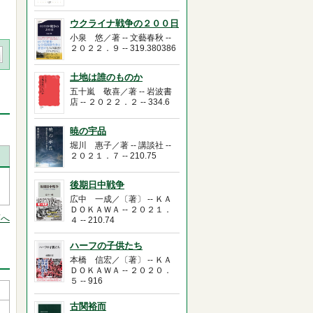
ウクライナ戦争の２００日
小泉 悠／著 -- 文藝春秋 --
２０２２．９ -- 319.380386
土地は誰のものか
五十嵐 敬喜／著 -- 岩波書
店 -- ２０２２．２ -- 334.6
暁の宇品
堀川 惠子／著 -- 講談社 --
２０２１．７ -- 210.75
後期日中戦争
広中 一成／〔著〕 -- ＫＡ
ＤＯＫＡＷＡ -- ２０２１．
頭へ
４ -- 210.74
ハーフの子供たち
本橋 信宏／〔著〕 -- ＫＡ
ＤＯＫＡＷＡ -- ２０２０．
５ -- 916
古関裕而