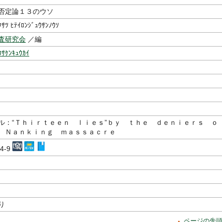
否定論１３のウソ
ｸｻﾂ ﾋﾃｲﾛﾝｼﾞｭｳｻﾝﾉｳｿ
査研究会
／編
ｳｻｹﾝｷｭｳｶｲ
ル：“Ｔｈｉｒｔｅｅｎ ｌｉｅｓ”ｂｙ ｔｈｅ ｄｅｎｉｅｒｓ ｏ
 Ｎａｎｋｉｎｇ ｍａｓｓａｃｒｅ
84-9
り
ページの先