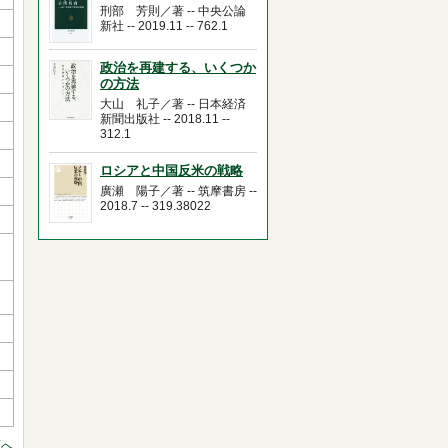
刑部 芳則／著 -- 中央公論
新社 -- 2019.11 -- 762.1
政治を再建する、いくつか
の方法
大山 礼子／著 -- 日本経済
新聞出版社 -- 2018.11 --
312.1
ロシアと中国反米の戦略
廣瀬 陽子／著 -- 筑摩書房 --
2018.7 -- 319.38022
頭へ