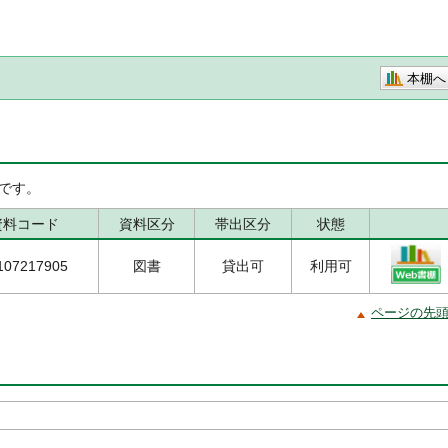
本棚へ
です。
資料コード
資料区分
帯出区分
状態
107217905
図書
貸出可
利用可
ページの先