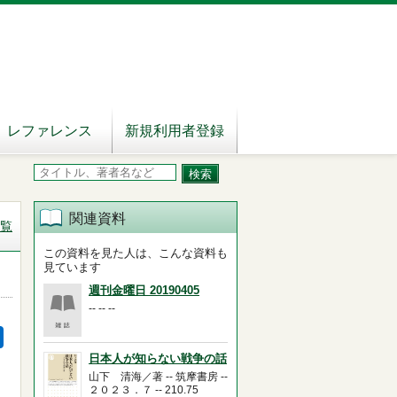
レファレンス
新規利用者登録
関連資料
覧
この資料を見た人は、こんな資料も
見ています
週刊金曜日 20190405
-- -- --
日本人が知らない戦争の話
山下 清海／著 -- 筑摩書房 --
２０２３．７ -- 210.75