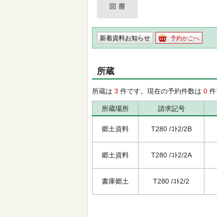
新着資料お知らせ
予約かごへ
所蔵
所蔵は
3
件です。現在の予約件数は
0
件
所蔵場所
請求記号
郷土資料
T280 /ｺﾄ2/2B
郷土資料
T280 /ｺﾄ2/2A
書庫郷土
T280 /ｺﾄ2/2