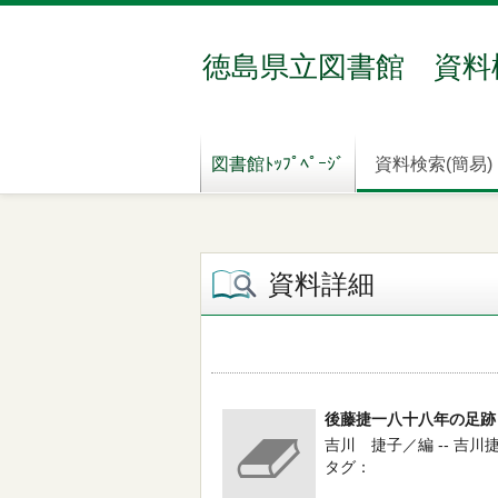
徳島県立図書館 資料
図書館ﾄｯﾌﾟﾍﾟｰｼﾞ
資料検索(簡易)
資料詳細
後藤捷一八十八年の足跡
吉川 捷子／編 -- 吉川捷子 
タグ