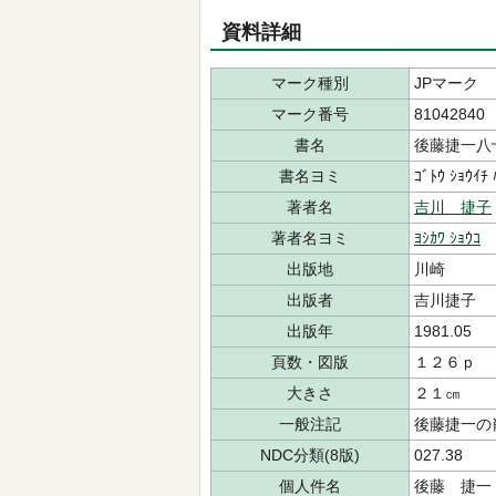
資料詳細
マーク種別
JPマーク
マーク番号
81042840
書名
後藤捷一八
書名ヨミ
ｺﾞﾄｳ ｼｮｳｲﾁ 
著者名
吉川 捷子
著者名ヨミ
ﾖｼｶﾜ ｼｮｳｺ
出版地
川崎
出版者
吉川捷子
出版年
1981.05
頁数・図版
１２６ｐ
大きさ
２１㎝
一般注記
後藤捷一の
NDC分類(8版)
027.38
個人件名
後藤 捷一