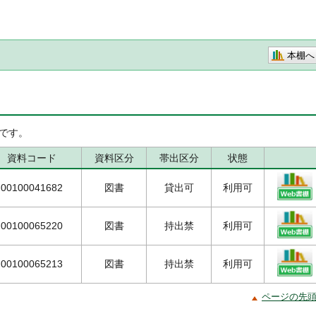
本棚へ
です。
資料コード
資料区分
帯出区分
状態
00100041682
図書
貸出可
利用可
00100065220
図書
持出禁
利用可
00100065213
図書
持出禁
利用可
ページの先