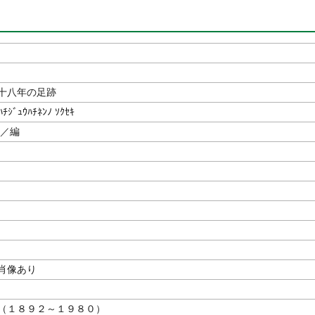
十八年の足跡
ﾊﾁｼﾞｭｳﾊﾁﾈﾝﾉ ｿｸｾｷ
／編
肖像あり
（１８９２～１９８０）