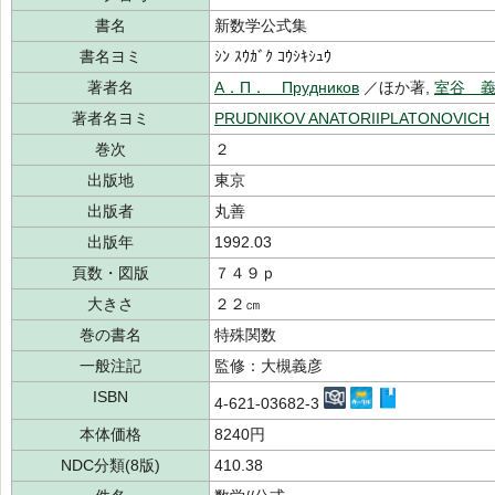
書名
新数学公式集
書名ヨミ
ｼﾝ ｽｳｶﾞｸ ｺｳｼｷｼｭｳ
著者名
А．П． Прудников
／ほか著,
室谷 
著者名ヨミ
PRUDNIKOV ANATORIIPLATONOVICH
巻次
２
出版地
東京
出版者
丸善
出版年
1992.03
頁数・図版
７４９ｐ
大きさ
２２㎝
巻の書名
特殊関数
一般注記
監修：大槻義彦
ISBN
4-621-03682-3
本体価格
8240円
NDC分類(8版)
410.38