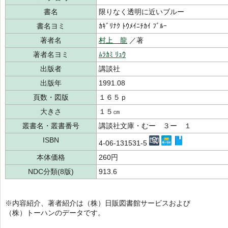
書名
限りなく透明に近いブルー
書名ヨミ
ｶｷﾞﾘﾅｸ ﾄｳﾒｲﾆﾁｶｲ ﾌﾞﾙｰ
著者名
村上 龍
／著
著者名ヨミ
ﾑﾗｶﾐ ﾘｭｳ
出版者
講談社
出版年
1991.08
頁数・図版
１６５ｐ
大きさ
１５㎝
叢書名・叢書番号
講談社文庫・むー ３ー １
ISBN
4-06-131531-5
本体価格
260円
NDC分類(8版)
913.6
※内容紹介、著者紹介は（株）日販図書館サービスおよび
（株）トーハンのデータです。