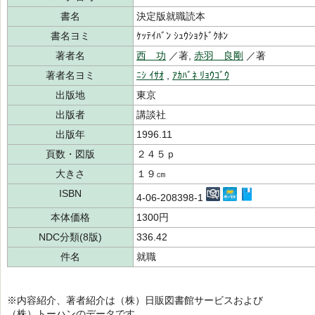
書名
決定版就職読本
書名ヨミ
ｹｯﾃｲﾊﾞﾝ ｼｭｳｼｮｸﾄﾞｸﾎﾝ
著者名
西 功
／著,
赤羽 良剛
／著
著者名ヨミ
ﾆｼ ｲｻｵ
,
ｱｶﾊﾞﾈ ﾘｮｳｺﾞｳ
出版地
東京
出版者
講談社
出版年
1996.11
頁数・図版
２４５ｐ
大きさ
１９㎝
ISBN
4-06-208398-1
本体価格
1300円
NDC分類(8版)
336.42
件名
就職
※内容紹介、著者紹介は（株）日販図書館サービスおよび
（株）トーハンのデータです。