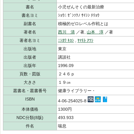
書名
小児ぜんそくの最新治療
書名ヨミ
ｼｮｳﾆ ｾﾞﾝｿｸﾉ ｻｲｼﾝ ﾁﾘｮｳ
副書名
積極的ゼロレベル作戦とは
著者名
西川 清
／著,
山本 淳
／著
著者名ヨミ
ﾆｼｶﾜ ｷﾖｼ
,
ﾔﾏﾓﾄ ｱﾂｼ
出版地
東京
出版者
講談社
出版年
1996.09
頁数・図版
２４６ｐ
大きさ
１９㎝
叢書名・叢書番号
健康ライブラリー・
ISBN
4-06-254025-8
本体価格
1300円
NDC分類(8版)
493.933
件名
喘息