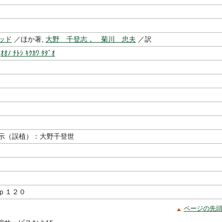
ッド
／ほか著,
大野 千登志， 菊川 忠夫
／訳
,
ｵｵﾉ ﾁﾄｼ ｷｸｶﾜ ﾀﾀﾞｵ
示（誤植）：大野千登世
ｐ１２０
ページの先