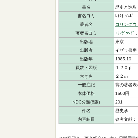
書名
歴史と進歩
書名ヨミ
ﾚｷｼﾄ ｼﾝﾎﾟ
著者名
コリングウ
著者名ヨミ
ｺﾘﾝｸﾞｳｯﾄﾞ
出版地
東京
出版者
イザラ書房
出版年
1985.10
頁数・図版
１２０ｐ
大きさ
２２㎝
一般注記
背の著者表
本体価格
1500円
NDC分類(8版)
201
件名
歴史学
内容細目
参考文献：