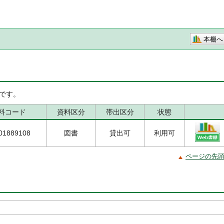
本棚へ
です。
料コード
資料区分
帯出区分
状態
01889108
図書
貸出可
利用可
ページの先