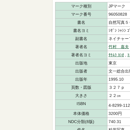
マーク種別
JPマーク
マーク番号
96050828
書名
自然写真５
書名ヨミ
ｼｾﾞﾝ ｼｬｼﾝ ｺ
副書名
ネイチャー
著者名
竹村 嘉夫
著者名ヨミ
ﾀｹﾑﾗ ﾖｼｵ
,
ﾄ
出版地
東京
出版者
文一総合出
出版年
1995.10
頁数・図版
３２７ｐ
大きさ
２２㎝
ISBN
4-8299-11
本体価格
3200円
NDC分類(8版)
740.31
件名
科学写真