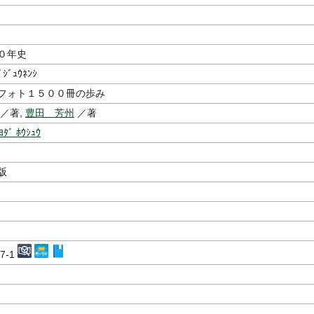
０年史
ﾞｼﾞｭｳﾈﾝｼ
フォト１５００冊の歩み
／著,
豊田 芳州
／著
ﾖﾀﾞ ﾎｳｼｭｳ
版
27-1