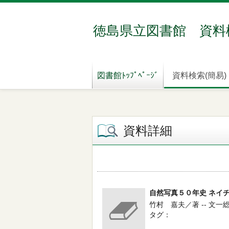
徳島県立図書館 資料
図書館ﾄｯﾌﾟﾍﾟｰｼﾞ
資料検索(簡易)
資料詳細
自然写真５０年史 ネイ
竹村 嘉夫／著 -- 文一総合出
タグ