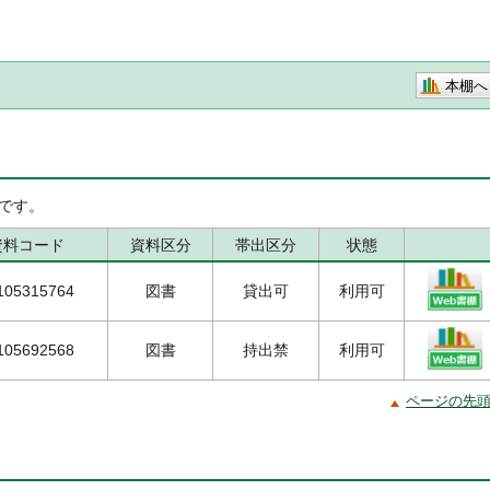
本棚へ
です。
資料コード
資料区分
帯出区分
状態
105315764
図書
貸出可
利用可
105692568
図書
持出禁
利用可
ページの先