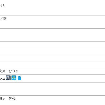
おと
／著
文庫・ひＧ３
52-4
歴史―近代