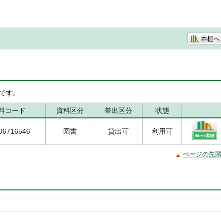
本棚へ
です。
料コード
資料区分
帯出区分
状態
06716546
図書
貸出可
利用可
ページの先