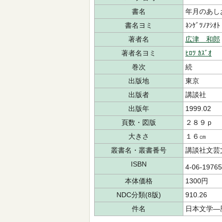
書名
年月のあし
書名ヨミ
ﾈﾝｹﾞﾂﾉｱｼｵﾄ
著者名
広津 和郎
著者名ヨミ
ﾋﾛﾂ ｶｽﾞｵ
巻次
続
出版地
東京
出版者
講談社
出版年
1999.02
頁数・図版
２８９ｐ
大きさ
１６㎝
叢書名・叢書番号
講談社文芸
ISBN
4-06-1976
本体価格
1300円
NDC分類(8版)
910.26
件名
日本文学―