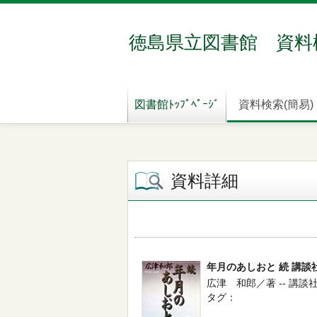
徳島県立図書館 資料
図書館ﾄｯﾌﾟﾍﾟｰｼﾞ
資料検索(簡易)
資料詳細
年月のあしおと 続 講談
広津 和郎／著 -- 講談社 --
タグ