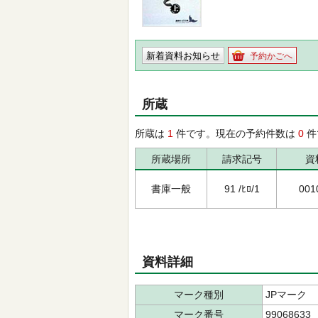
新着資料お知らせ
予約かごへ
所蔵
所蔵は
1
件です。現在の予約件数は
0
件
所蔵場所
請求記号
資
書庫一般
91 /ﾋﾛ/1
001
資料詳細
マーク種別
JPマーク
マーク番号
99068633