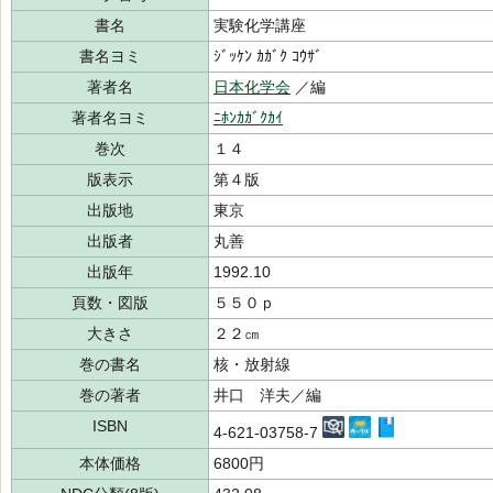
書名
実験化学講座
書名ヨミ
ｼﾞｯｹﾝ ｶｶﾞｸ ｺｳｻﾞ
著者名
日本化学会
／編
著者名ヨミ
ﾆﾎﾝｶｶﾞｸｶｲ
巻次
１４
版表示
第４版
出版地
東京
出版者
丸善
出版年
1992.10
頁数・図版
５５０ｐ
大きさ
２２㎝
巻の書名
核・放射線
巻の著者
井口 洋夫／編
ISBN
4-621-03758-7
本体価格
6800円