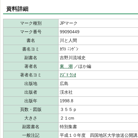
資料詳細
マーク種別
JPマーク
マーク番号
99090449
書名
川と人間
書名ヨミ
ｶﾜﾄ ﾆﾝｹﾞﾝ
副書名
吉野川流域史
著者名
東 潮
／ほか編
著者名ヨミ
ｱｽﾞﾏ ｳｼｵ
出版地
広島
出版者
渓水社
出版年
1998.8
頁数・図版
３５５ｐ
大きさ
２１cm
副叢書名
特別集書
一般注記
平成１０年度 四国地区大学放送公開講