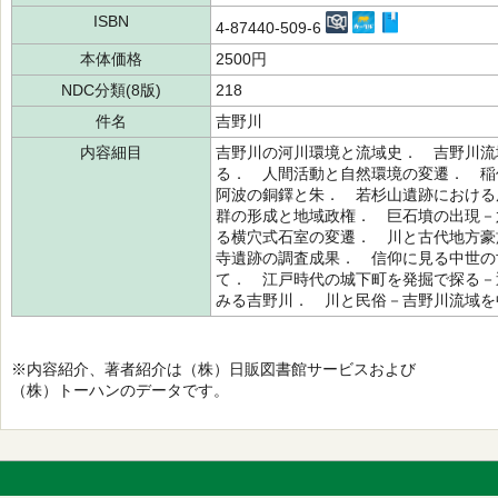
ISBN
4-87440-509-6
本体価格
2500円
NDC分類(8版)
218
件名
吉野川
内容細目
吉野川の河川環境と流域史． 吉野川流
る． 人間活動と自然環境の変遷． 
阿波の銅鐸と朱． 若杉山遺跡における
群の形成と地域政権． 巨石墳の出現－
る横穴式石室の変遷． 川と古代地方豪
寺遺跡の調査成果． 信仰に見る中世の
て． 江戸時代の城下町を発掘で探る－
みる吉野川． 川と民俗－吉野川流域を
※内容紹介、著者紹介は（株）日販図書館サービスおよび
（株）トーハンのデータです。