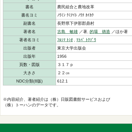
書名
農民組合と農地改革
書名ヨミ
ﾉｳﾐﾝ ｸﾐｱｲﾄ ﾉｳﾁ ｶｲｶｸ
副書名
長野県下伊那郡鼎村
著者名
古島 敏雄
／著,
的場 徳造
／ほか著
著者名ヨミ
ﾌﾙｼﾏ ﾄｼｵ
,
ﾏﾄﾊﾞ ﾄｸｿﾞｳ
出版者
東京大学出版会
出版年
1956
頁数・図版
３１７ｐ
大きさ
２２㎝
NDC分類(8版)
612.1
※内容紹介、著者紹介は（株）日販図書館サービスおよび
（株）トーハンのデータです。