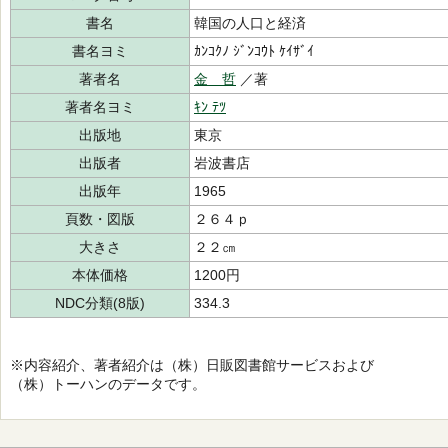
書名
韓国の人口と経済
書名ヨミ
ｶﾝｺｸﾉ ｼﾞﾝｺｳﾄ ｹｲｻﾞｲ
著者名
金 哲
／著
著者名ヨミ
ｷﾝ ﾃﾂ
出版地
東京
出版者
岩波書店
出版年
1965
頁数・図版
２６４ｐ
大きさ
２２㎝
本体価格
1200円
NDC分類(8版)
334.3
※内容紹介、著者紹介は（株）日販図書館サービスおよび
（株）トーハンのデータです。