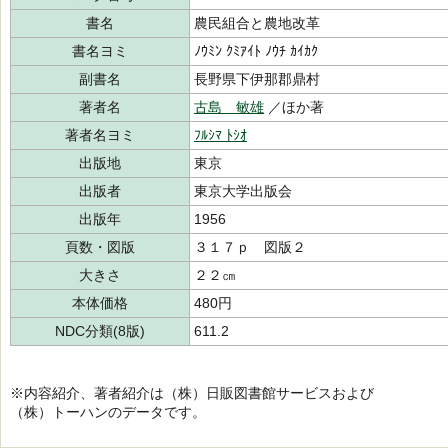
書名
農民組合と農地改革
書名ヨミ
ﾉｳﾐﾝ ｸﾐｱｲﾄ ﾉｳﾁ ｶｲｶｸ
副書名
長野県下伊那郡鼎村
著者名
古島 敏雄
／ほか著
著者名ヨミ
ﾌﾙｼﾏ ﾄｼｵ
出版地
東京
出版者
東京大学出版会
出版年
1956
頁数・図版
３１７ｐ 図版２
大きさ
２２㎝
本体価格
480円
NDC分類(8版)
611.2
※内容紹介、著者紹介は（株）日販図書館サービスおよび
（株）トーハンのデータです。