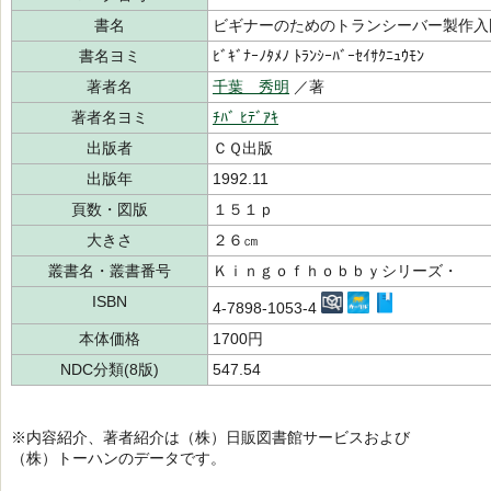
書名
ビギナーのためのトランシーバー製作入
書名ヨミ
ﾋﾞｷﾞﾅｰﾉﾀﾒﾉ ﾄﾗﾝｼｰﾊﾞｰｾｲｻｸﾆｭｳﾓﾝ
著者名
千葉 秀明
／著
著者名ヨミ
ﾁﾊﾞ ﾋﾃﾞｱｷ
出版者
ＣＱ出版
出版年
1992.11
頁数・図版
１５１ｐ
大きさ
２６㎝
叢書名・叢書番号
Ｋｉｎｇｏｆｈｏｂｂｙシリーズ・
ISBN
4-7898-1053-4
本体価格
1700円
NDC分類(8版)
547.54
※内容紹介、著者紹介は（株）日販図書館サービスおよび
（株）トーハンのデータです。