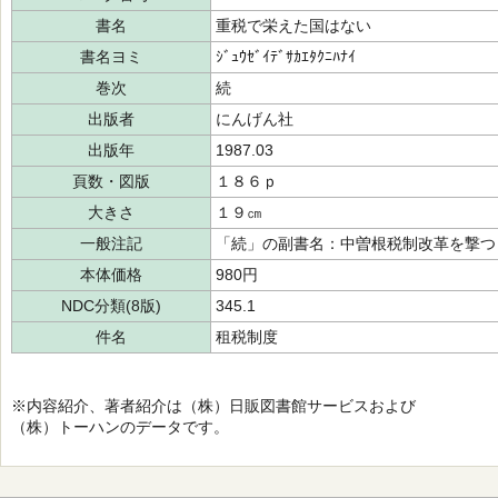
書名
重税で栄えた国はない
書名ヨミ
ｼﾞｭｳｾﾞｲﾃﾞｻｶｴﾀｸﾆﾊﾅｲ
巻次
続
出版者
にんげん社
出版年
1987.03
頁数・図版
１８６ｐ
大きさ
１９㎝
一般注記
「続」の副書名：中曽根税制改革を撃
本体価格
980円
NDC分類(8版)
345.1
件名
租税制度
※内容紹介、著者紹介は（株）日販図書館サービスおよび
（株）トーハンのデータです。