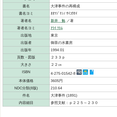
書名
大津事件の再構成
書名ヨミ
ｵｵﾂｼﾞｹﾝﾉ ｻｲｺｳｾｲ
著者名
新井 勉
／著
著者名ヨミ
ｱﾗｲ ﾂﾄﾑ
出版地
東京
出版者
御茶の水書房
出版年
1994.01
頁数・図版
２３３ｐ
大きさ
２２㎝
ISBN
4-275-01542-8
本体価格
3605円
NDC分類(8版)
210.64
件名
大津事件 (1891)
内容細目
参照文献：ｐ２２５～２３０