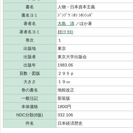
書名
人物・日本資本主義
書名ヨミ
ｼﾞﾝﾌﾞﾂ ﾆﾎﾝ ｼﾎﾝｼｭｷﾞ
著者名
大島 清
／ほか著
著者名ヨミ
ｵｵｼﾏ ｷﾖｼ
巻次
１
出版地
東京
出版者
東京大学出版会
出版年
1983.06
頁数・図版
２９５ｐ
大きさ
１９㎝
巻の書名
地租改正
一般注記
新装版
本体価格
1800円
NDC分類(8版)
332.106
件名
日本経済歴史