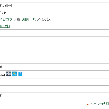
ドの物性
ﾌﾞｯｾｲ
ノビコフ
／編,
細見 暁
／ほか訳
ﾎｿﾐ ｻﾄﾙ
英一
54-4
ド
ページの先