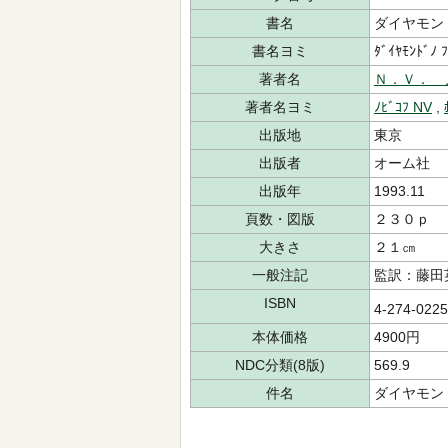
書名
ダイヤモン
書名ヨミ
ﾀﾞｲﾔﾓﾝﾄﾞﾉ 
著者名
Ｎ．Ｖ． 
著者名ヨミ
ﾉﾋﾞｺﾌ NV
,
出版地
東京
出版者
オーム社
出版年
1993.11
頁数・図版
２３０ｐ
大きさ
２１㎝
一般注記
監訳：藤田
ISBN
4-274-022
本体価格
4900円
NDC分類(8版)
569.9
件名
ダイヤモン