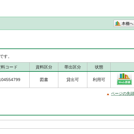
本棚へ
です。
資料コード
資料区分
帯出区分
状態
104554799
図書
貸出可
利用可
ページの先