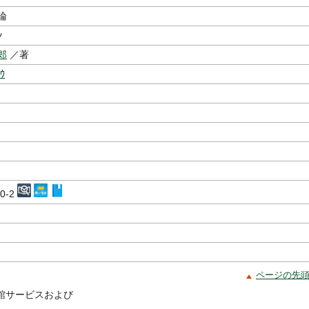
論
ﾝ
郎
／著
ﾛｳ
10-2
ページの先
館サービスおよび