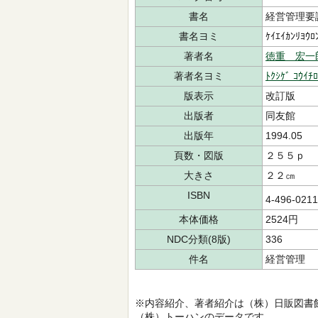
書名
経営管理要
書名ヨミ
ｹｲｴｲｶﾝﾘﾖｳﾛ
著者名
徳重 宏一
著者名ヨミ
ﾄｸｼｹﾞ ｺｳｲﾁ
版表示
改訂版
出版者
同友館
出版年
1994.05
頁数・図版
２５５ｐ
大きさ
２２㎝
ISBN
4-496-021
本体価格
2524円
NDC分類(8版)
336
件名
経営管理
※内容紹介、著者紹介は（株）日販図書
（株）トーハンのデータです。