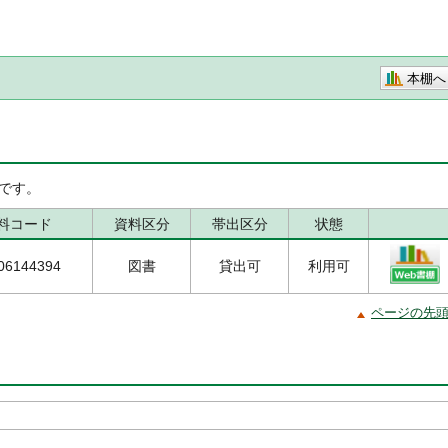
本棚へ
です。
料コード
資料区分
帯出区分
状態
06144394
図書
貸出可
利用可
ページの先