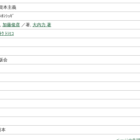
資本主義
ｼﾎﾝｼｭｷﾞ
,
加藤俊彦
／著,
大内力 著
ﾄｳ ﾄｼﾋｺ
版会
日本