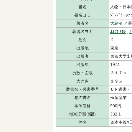
書名
人物・日本
書名ヨミ
ｼﾞﾝﾌﾞﾂ ﾆﾎﾝ 
著者名
大島清
／著
著者名ヨミ
ｵｵｼﾏ ｷﾖｼ
,
ｶ
巻次
２
出版地
東京
出版者
東京大学出
出版年
1974
頁数・図版
３１７ｐ
大きさ
１９㎝
叢書名・叢書番号
ＵＰ選書・
巻の書名
殖産産業
本体価格
900円
NDC分類(8版)
332.1
件名
資本主義//