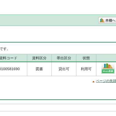
本棚へ
です。
資料コード
資料区分
帯出区分
状態
0100581690
図書
貸出可
利用可
ページの先