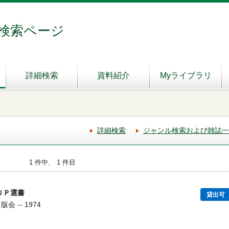
検索ページ
詳細検索
資料紹介
Myライブラリ
詳細検索
ジャンル検索および雑誌一
1 件中、 1 件目
ＵＰ選書
貸出可
会 -- 1974