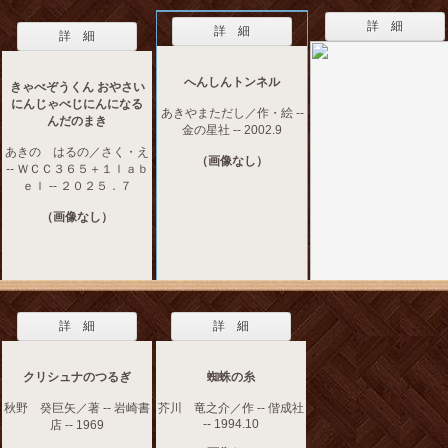
詳 細
詳 細
詳 細
へんしんトンネル
きゃべぞうくん おやさい
にんじゃべじにんになる
あきやまただし／作・絵 --
んだのまき
金の星社 -- 2002.9
あきの はるの／さく・え
（画像なし）
-- ＷＣＣ３６５＋１ｌａｂ
ｅｌ -- ２０２５．７
（画像なし）
詳 細
詳 細
クリシュナのつるぎ
蜘蛛の糸
秋野 癸巨矢／著 -- 岩崎書
芥川 竜之介／作 -- 偕成社
-- 1994.10
店 -- 1969