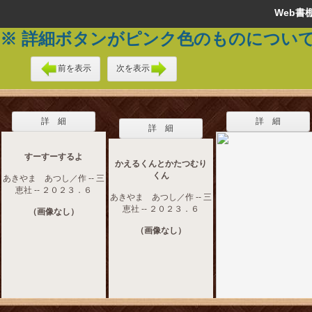
Web
※ 詳細ボタンがピンク色のものについ
前を表示
次を表示
詳 細
詳 細
詳 細
すーすーするよ
かえるくんとかたつむり
くん
あきやま あつし／作 -- 三
恵社 -- ２０２３．６
あきやま あつし／作 -- 三
恵社 -- ２０２３．６
（画像なし）
（画像なし）