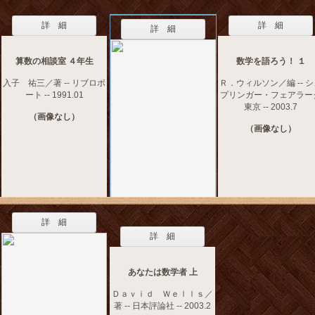
詳 細
詳 細
詳 細
算数の相談室 ４年生
数学を語ろう！ １
入子 祐三／著 -- リブロポ
Ｒ．ウィルソン／編 -- 
ート -- 1991.01
プリンガー・フェアラー
東京 -- 2003.7
（画像なし）
（画像なし）
詳 細
詳 細
あなたは数学者 上
Ｄａｖｉｄ Ｗｅｌｌｓ／
著 -- 日本評論社 -- 2003.2