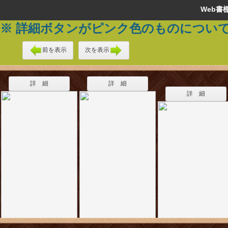
Web
※ 詳細ボタンがピンク色のものについ
前を表示
次を表示
詳 細
詳 細
詳 細